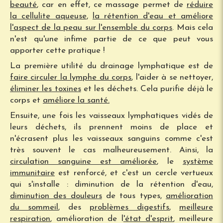
beauté
, car en effet, ce massage permet de
réduire
la cellulite aqueuse
,
la rétention d'eau et améliore
l'aspect de la peau sur l'ensemble du corps
. Mais cela
n'est qu'une infime partie de ce que peut vous
apporter cette pratique !
La première utilité du drainage lymphatique est de
faire circuler la lymphe du corps
, l'aider à se nettoyer,
éliminer les toxines
et les déchets. Cela purifie déjà le
corps et
améliore la santé.
Ensuite, une fois les vaisseaux lymphatiques vidés de
leurs déchets, ils prennent moins de place et
n'écrasent plus les vaisseaux sanguins comme c'est
très souvent le cas malheureusement. Ainsi, la
circulation sanguine est améliorée
, le
système
immunitaire
est renforcé, et c'est un cercle vertueux
qui s'installe : diminution de la rétention d'eau,
diminution des douleurs
de tous types,
amélioration
du sommeil
, des
problèmes digestifs
,
meilleure
respiration
, amélioration de l
'état d'esprit
, meilleure